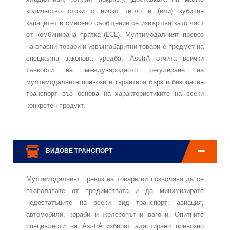
количество стоки с ниско тегло и (или) кубичен
капацитет в смесено съобщение се извършва като част
от комбинирана пратка (LCL). Мултимодалният превоз
на опасни товари и извънгабаритни товари е предмет на
специална законова уредба. AsstrA отчита всички
тънкости на международното регулиране на
мултимодалните превози и гарантира бърз и безопасен
транспорт въз основа на характеристиките на всеки
конкретен продукт.
ВИДОВЕ ТРАНСПОРТ
Мултимодалният превоз на товари ви позволява да се
възползвате от предимствата и да минимизирате
недостатъците на всеки вид транспорт: авиация,
автомобили, кораби и железопътни вагони. Опитните
специалисти на AsstrA избират адаптирано превозно