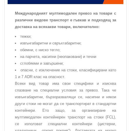
Международният мултимодален превоз на товари с
различни видове транспорт е гъвкав и подходящ за
доставка на всякакви товари, включително:
тежки;
извънгабаритни и свръхгабаритни;
обемни, с ниско тегло;
на парчета, насипни (неопаковани) и течни
сглобяеми и завършени;
опасни, с изключение на стоки, класифицирани като
1 и 7 ADR клас на опасност.
Всеки вид товар има свои специфики и изисква
спазване на специални условия за превоз. Така че
извънгабаритни, бързоразвалящи се, насипни и някои
други стоки не могат да се транспортират в стандартни
контейнери. Ето защо, за организиране на
мултимодален контейнерен транспорт на стоки (FCL),
се използват специални контейнери (цистерни,
хладилници, „открит покрив“). Доставката на малко