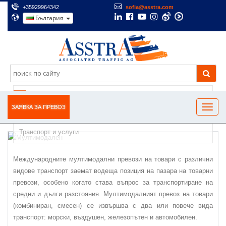
+35929964342
sofia@asstra.com
България
МЕЖДУНАРОДЕН МУЛТИМОДАЛЕН ПРЕВОЗ НА
ТОВАРИ С РАЗЛИЧНИ ВИДОВЕ ТРАНСПОРТ
ЗАЯВКА ЗА ПРЕВОЗ
Транспорт и услуги
Международните мултимодални превози на товари с различни
видове транспорт заемат водеща позиция на пазара на товарни
превози, особено когато става въпрос за транспортиране на
средни и дълги разстояния. Мултимодалният превоз на товари
(комбиниран, смесен) се извършва с два или повече вида
транспорт: морски, въздушен, железопътен и автомобилен.