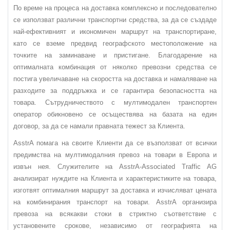
По време на процеса на доставка комплексно и последователно
се използват различни транспортни средства, за да се създаде
най-ефективният и икономичен маршрут на транспортиране,
като се вземе предвид географското местоположение на
точките на заминаване и пристигане. Благодарение на
оптималната комбинация от няколко превозни средства се
постига увеличаване на скоростта на доставка и намаляване на
разходите за поддръжка и се гарантира безопасността на
товара. Сътрудничеството с мултимодален транспортен
оператор обикновено се осъществява на базата на един
договор, за да се намали правната тежест за Клиента.
AsstrA помага на своите Клиенти да се възползват от всички
предимства на мултимодалния превоз на товари в Европа и
извън нея. Служителите на AsstrA-Associated Traffic AG
анализират нуждите на Клиента и характеристиките на товара,
изготвят оптималния маршрут за доставка и изчисляват цената
на комбинирания транспорт на товари. AsstrA организира
превоза на всякакви стоки в стриктно съответствие с
установените срокове, независимо от географията на