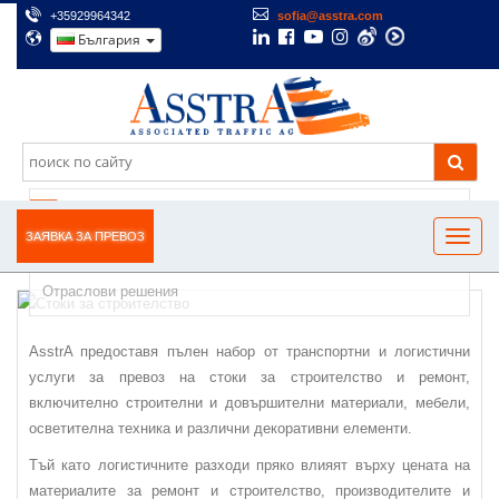
+35929964342
sofia@asstra.com
България
ТРАНСПОРТ НА СТОКИ ЗА СТРОИТЕЛСТВО И
РЕМОНТ
ЗАЯВКА ЗА ПРЕВОЗ
Отраслови решения
AsstrA предоставя пълен набор от транспортни и логистични
услуги за превоз на стоки за строителство и ремонт,
включително строителни и довършителни материали, мебели,
осветителна техника и различни декоративни елементи.
Тъй като логистичните разходи пряко влияят върху цената на
материалите за ремонт и строителство, производителите и