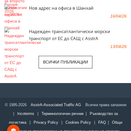
Нов адрес на офиса в Шанхай
16/04/26
Надежден трансатлантически морски
транспорт от ЕС до САЩ с AsstrA
13/04/26
ВСИЧКИ ПУБЛИКАЦИИ
© 1995-2026
AsstrA-Associated Traffic AG
Всички права запазени
|
Incoterms
|
Терминологичен речник
|
Ръководство за
логистика
|
Privacy Policy
|
Cookies Policy
|
FAQ
|
Общи