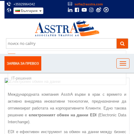
+35929964342
sofia@asstra.com
България
EЛЕКТРОНЕН ОБМЕН НА ДАННИ
ЗАЯВКА ЗА ПРЕВОЗ
IT-решения
Международната компания AsstrA върви в крак с времето и
активно внедрява иновативни технологии, предназначени да
оптимизират работата на корпоративните Клиенти. Едно такова
решение е
електронният обмен на данни EDI
(Electronic Data
Interchange).
EDI е ефективен инструмент за обмен на данни между бизнес