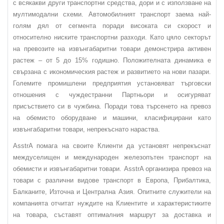
с всякакви други транспортни средства, дори и с използване на
мултимодални схеми. Автомобилният транспорт заема най-
голям дял от сегмента поради високата си скорост и
относително ниските транспортни разходи. Като цяло секторът
на превозите на извънгабаритни товари демонстрира активен
растеж – от 5 до 15% годишно. Положителната динамика е
свързана с икономическия растеж и развитието на нови пазари.
Големите промишлени предприятия установяват търговски
отношения с чуждестранни Партньори и осигуряват
присъствието си в чужбина. Поради това търсенето на превоз
на обемисто оборудване и машини, класифицирани като
извънгабаритни товари, непрекъснато нараства.
AsstrA помага на своите Клиенти да установят непрекъснат
междуселищен и международен железопътен транспорт на
обемисти и извънгабаритни товари. AsstrA организира превоз на
товари с различни видове транспорт в Европа, Прибалтика,
Балканите, Източна и Централна Азия. Опитните служители на
компанията отчитат нуждите на Клиентите и характеристиките
на товара, съставят оптималния маршрут за доставка и