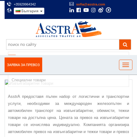
+35929964342
sofia@asstra.com
България
ПРЕВОЗ НА ИЗВЪНГАБАРИТНИ ТОВАРИ
ЗАЯВКА ЗА ПРЕВОЗ
Специални товари
AsstrA предоставя пълен набор от логистични и транспортни
услуги, необходими за международен железопътен и
автомобилен транспорт на извънгабаритни, обемисти, тежки
товари на достъпна цена. Цената за превоз на извънгабаритни
товари се изчислява индивидуално. Компанията организира
автомобилен превоз на извънгабаритни и тежки товари и превоз