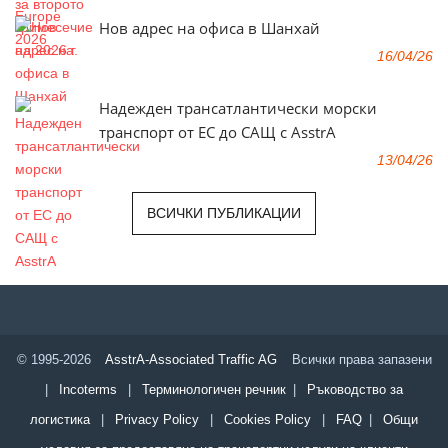
Нов адрес на офиса в Шанхай
16/04/26
Надежден трансатлантически морски
транспорт от ЕС до САЩ с AsstrA
13/04/26
ВСИЧКИ ПУБЛИКАЦИИ
© 1995-2026
AsstrA-Associated Traffic AG
Всички права запазени
|
Incoterms
|
Терминологичен речник
|
Ръководство за
логистика
|
Privacy Policy
|
Cookies Policy
|
FAQ
|
Общи