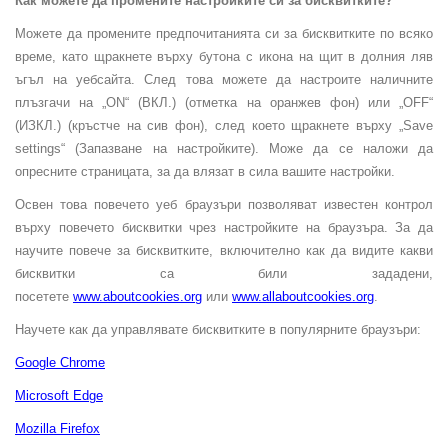
Как можете да промените настройките си за бисквитките?
Можете да промените предпочитанията си за бисквитките по всяко
време, като щракнете върху бутона с икона на щит в долния ляв
ъгъл на уебсайта. След това можете да настроите наличните
плъзгачи на „ON“ (ВКЛ.) (отметка на оранжев фон) или „OFF“
(ИЗКЛ.) (кръстче на сив фон), след което щракнете върху „Save
settings“ (Запазване на настройките). Може да се наложи да
опресните страницата, за да влязат в сила вашите настройки.
Освен това повечето уеб браузъри позволяват известен контрол
върху повечето бисквитки чрез настройките на браузъра. За да
научите повече за бисквитките, включително как да видите какви
бисквитки са били зададени,
посетете
www.aboutcookies.org
или
www.allaboutcookies.org
.
Научете как да управлявате бисквитките в популярните браузъри:
Google Chrome
Microsoft Edge
Mozilla Firefox