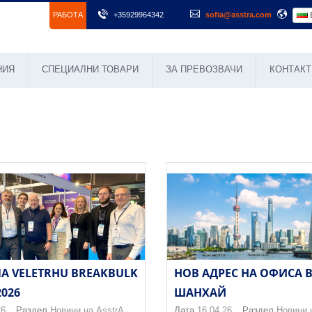
РАБОТА
+35929964342
sofia@asstra.com
НИЯ
СПЕЦИАЛНИ ТОВАРИ
ЗА ПРЕВОЗВАЧИ
КОНТАКТ
NA VELETRHU BREAKBULK
НОВ АДРЕС НА ОФИСА 
2026
ШАНХАЙ
26
Раздел
Новини на AsstrA
Дата
16.04.26
Раздел
Новини 