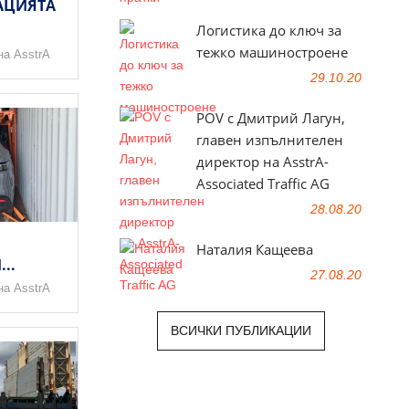
АЦИЯТА
Логистика до ключ за
тежко машиностроене
на AsstrA
29.10.20
POV с Дмитрий Лагун,
главен изпълнителен
директор на AsstrA-
Associated Traffic AG
28.08.20
Наталия Кащеева
..
27.08.20
на AsstrA
ВСИЧКИ ПУБЛИКАЦИИ