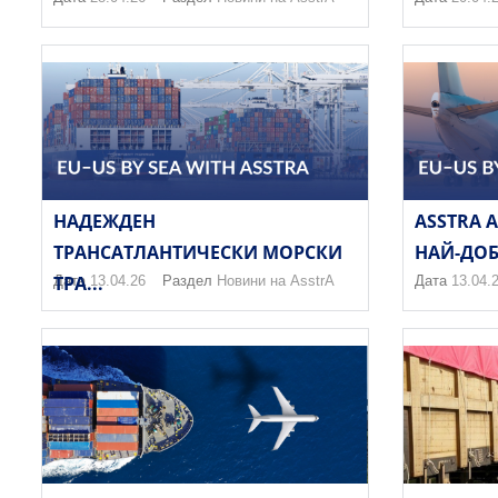
НАДЕЖДЕН
ASSTRA A
ТРАНСАТЛАНТИЧЕСКИ МОРСКИ
НАЙ-ДОБ
ТРА...
Дата
13.04.26
Раздел
Новини на AsstrA
Дата
13.04.