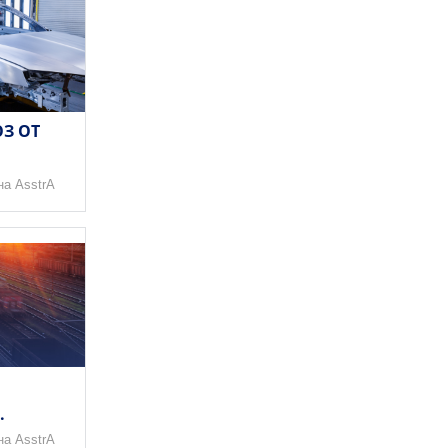
З ОТ
на AsstrA
.
на AsstrA