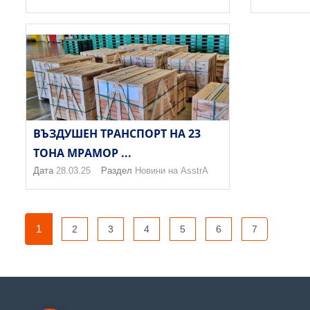
ВЪЗДУШЕН ТРАНСПОРТ НА 23
ТОНА МРАМОР ...
Дата
28.03.25
Раздел
Новини на AsstrA
1
2
3
4
5
6
7