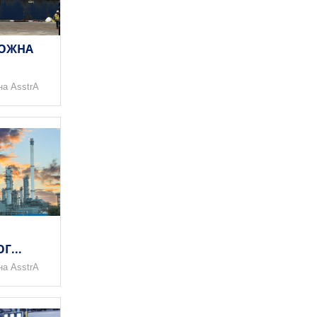
ЛОЖНА
на AsstrA
Г...
на AsstrA