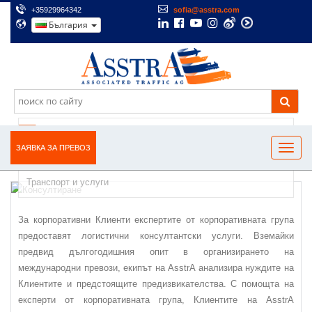
+35929964342
sofia@asstra.com
България
КОНСУЛТИРАНЕ
ЗАЯВКА ЗА ПРЕВОЗ
Транспорт и услуги
За корпоративни Клиенти експертите от корпоративната група
предоставят логистични консултантски услуги. Вземайки
предвид дългогодишния опит в организирането на
международни превози, екипът на AsstrA анализира нуждите на
Клиентите и предстоящите предизвикателства. С помощта на
експерти от корпоративната група, Клиентите на AsstrA