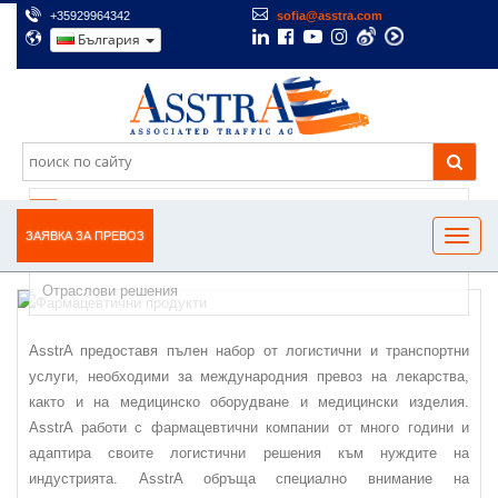
+35929964342
sofia@asstra.com
България
ПРЕВОЗ НА ЛЕКАРСТВА И МЕДИЦИНСКО
ОБОРУДВАНЕ
ЗАЯВКА ЗА ПРЕВОЗ
Отраслови решения
AsstrA предоставя пълен набор от логистични и транспортни
услуги, необходими за международния превоз на лекарства,
както и на медицинско оборудване и медицински изделия.
AsstrA работи с фармацевтични компании от много години и
адаптира своите логистични решения към нуждите на
индустрията. AsstrA обръща специално внимание на