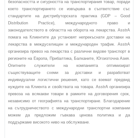
безопасността и сигурността на транспортирания товар, поради
което транспортирането се извършва в съответствие със
стандартите на дистрибуторската практика (GDP – Good
Distribution Practice), международното право и
законодателството в областта на оборота на лекарства. AsstrA
помага на Клиентите да установят непрекъснати доставки на
лекарства в междуселищен и международен трафик. AsstrA
организира превоз на лекарства с различни видове транспорт в
регионите на Европа, Прибалтика, Балканите, Югоизточна Азия.
Опитните служители на компанията оптимизират
съществуващите схеми за доставки и разработват
индивидуални логистични решения, като се вземат предвид
нуждите на Клиента и свойствата на товара. AsstrA организира
превоза на всякакви товари в рамките на договорения срок,
независимо от географията на транспортиране. Благодарение
на сътрудничеството с международни транспортни компании
можем да предложим гъвкава ценова политика и да
поддържаме високото ниво на обслужване.