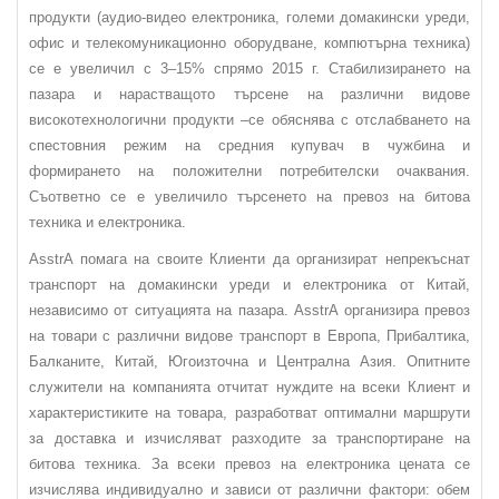
продукти (аудио-видео електроника, големи домакински уреди,
офис и телекомуникационно оборудване, компютърна техника)
се е увеличил с 3–15% спрямо 2015 г. Стабилизирането на
пазара и нарастващото търсене на различни видове
високотехнологични продукти –се обяснява с отслабването на
спестовния режим на средния купувач в чужбина и
формирането на положителни потребителски очаквания.
Съответно се е увеличило търсенето на превоз на битова
техника и електроника.
AsstrA помага на своите Клиенти да организират непрекъснат
транспорт на домакински уреди и електроника от Китай,
независимо от ситуацията на пазара. AsstrA организира превоз
на товари с различни видове транспорт в Европа, Прибалтика,
Балканите, Китай, Югоизточна и Централна Азия. Опитните
служители на компанията отчитат нуждите на всеки Клиент и
характеристиките на товара, разработват оптимални маршрути
за доставка и изчисляват разходите за транспортиране на
битова техника. За всеки превоз на електроника цената се
изчислява индивидуално и зависи от различни фактори: обем