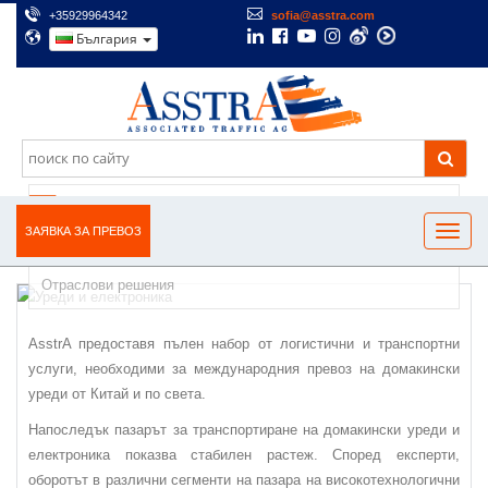
+35929964342
sofia@asstra.com
България
ПРЕВОЗ И ТРАНСПОРТИРАНЕ НА
ДОМАКИНСКИ УРЕДИ И ЕЛЕКТРОНИКА
ЗАЯВКА ЗА ПРЕВОЗ
Отраслови решения
AsstrA предоставя пълен набор от логистични и транспортни
услуги, необходими за международния превоз на домакински
уреди от Китай и по света.
Напоследък пазарът за транспортиране на домакински уреди и
електроника показва стабилен растеж. Според експерти,
оборотът в различни сегменти на пазара на високотехнологични