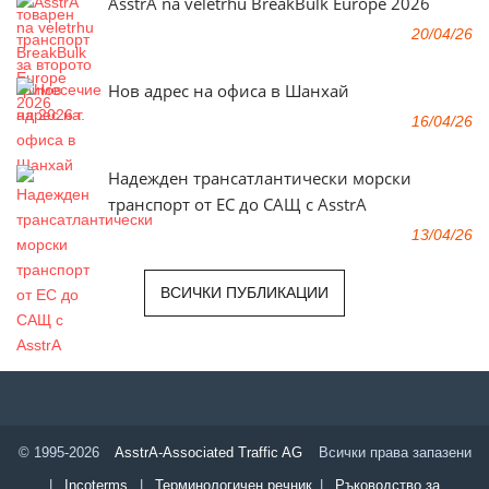
AsstrA na veletrhu BreakBulk Europe 2026
20/04/26
Нов адрес на офиса в Шанхай
16/04/26
Надежден трансатлантически морски
транспорт от ЕС до САЩ с AsstrA
13/04/26
ВСИЧКИ ПУБЛИКАЦИИ
© 1995-2026
AsstrA-Associated Traffic AG
Всички права запазени
|
Incoterms
|
Терминологичен речник
|
Ръководство за