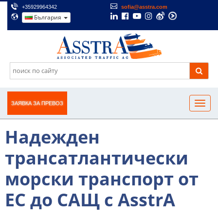
+35929964342
sofia@asstra.com
България
ЗАЯВКА ЗА ПРЕВОЗ
Надежден
трансатлантически
морски транспорт от
ЕС до САЩ с AsstrA