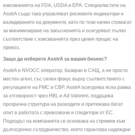
изискванията на FDA, USDA и EPA. Специалистите на
AsstrA също така управляват рисковите индикатори и
валидирането на документи, като по този начин спомагат
за минимизиране на закъсненията и осигуряват пълно
съответствие с изискванията през целия процес на
превоз.
Защо да изберете AsstrA за вашия бизнес?
AsstrA е NVOCC оператор, базиран в САЩ, а не просто
местен агент, със силен фокус върху съответствието с
регулациите на FMC и CBP. AsstrA осигурява ясна рамка
за отговорност чрез HBL и Ad Valorem, поддържа
прозрачна структура на разходите и притежава богат
опит в работата с превозвачи и спедитори от ЕС.
Подходът на компанията се основава на стремеж към
дългосрочно сътрудничество, което гарантира надеждни