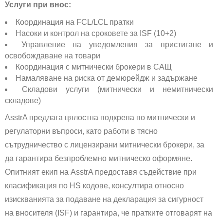
Услуги при внос:
Координация на FCL/LCL пратки
Насоки и контрол на сроковете за ISF (10+2)
Управление на уведомления за пристигане и
освобождаване на товари
Координация с митнически брокери в САЩ
Намаляване на риска от демюрейдж и задържане
Складови услуги (митнически и немитнически
складове)
AsstrA предлага цялостна подкрепа по митнически и
регулаторни въпроси, като работи в тясно
сътрудничество с лицензирани митнически брокери, за
да гарантира безпроблемно митническо оформяне.
Опитният екип на AsstrA предоставя съдействие при
класификация по HS кодове, консултира относно
изискванията за подаване на декларация за сигурност
на вносителя (ISF) и гарантира, че пратките отговарят на