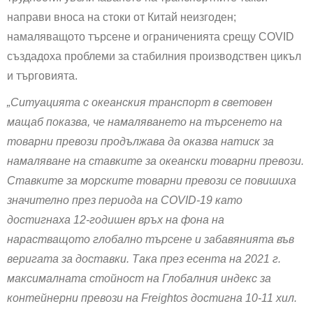
направи вноса на стоки от Китай неизгоден;
намаляващото търсене и ограниченията срещу COVID
създадоха проблеми за стабилния производствен цикъл
и търговията.
„Ситуацията с океанския транспорт в световен
мащаб показва, че намаляването на търсенето на
товарни превози продължава да оказва натиск за
намаляване на ставките за океански товарни превози.
Ставките за морските товарни превози се повишиха
значително през периода на COVID-19 като
достигнаха 12-годишен връх на фона на
нарастващото глобално търсене и забавянията във
веригата за доставки. Така през есента на 2021 г.
максималната стойност на Глобалния индекс за
контейнерни превози на Freightos достигна 10-11 хил.