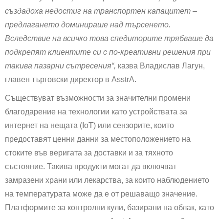
създадоха недостиг на транспортен капацитет –
предлагането доминираше над търсенето.
Вследствие на всичко това спедиторите трябваше да
подкрепят клиентите си с по-креативни решения при
такива пазарни сътресения“,
казва Владислав Лагун,
главен търговски директор в AsstrA.
Съществуват възможности за значителни промени
благодарение на технологии като устройствата за
интернет на нещата (IoT) или сензорите, които
предоставят ценни данни за местоположението на
стоките във веригата за доставки и за тяхното
състояние. Такива продукти могат да включват
замразени храни или лекарства, за които наблюдението
на температурата може да е от решаващо значение.
Платформите за контролни кули, базирани на облак, като