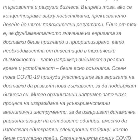
търговията и разруши бизнеса. Въпреки това, ако се
концентрираме върху логистиката, прекъсването
доведе до някои положителни резултати. Една от тях
е, че фундаменталното значение на веригата за
доставки беше признато и приоритизирано, като
необходимостта от инвестиции в технически
възможности – като например видимост в реално
време и устойчивост – беше ясно осъзната. Освен
това COVID-19 принуди участниците във веригата на
доставки да развият нова гъвкавост, за да поддържат
бизнеса си. Много организации например започнаха
процеса на изграждане на усъвършенствани
аналитични инструменти, за да извършват динамична
рационализация на складовите единици, вместо да
използват еднократни електронни таблици, както
беше популярно преди. Ограниченията срещу COVID