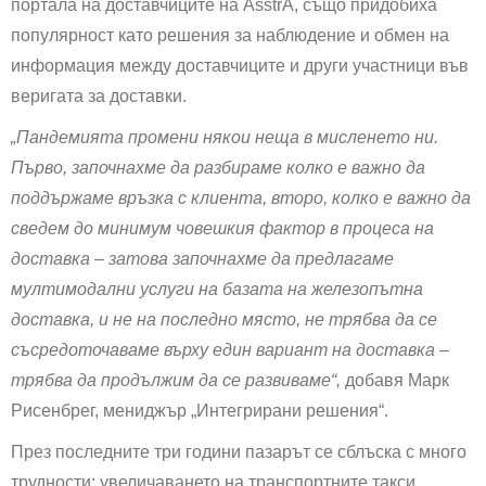
портала на доставчиците на AsstrA, също придобиха
популярност като решения за наблюдение и обмен на
информация между доставчиците и други участници във
веригата за доставки.
„Пандемията промени някои неща в мисленето ни.
Първо, започнахме да разбираме колко е важно да
поддържаме връзка с клиента, второ, колко е важно да
сведем до минимум човешкия фактор в процеса на
доставка – затова започнахме да предлагаме
мултимодални услуги на базата на железопътна
доставка, и не на последно място, не трябва да се
съсредоточаваме върху един вариант на доставка –
трябва да продължим да се развиваме“,
добавя Марк
Рисенбрег, мениджър „Интегрирани решения“.
През последните три години пазарът се сблъска с много
трудности: увеличаването на транспортните такси