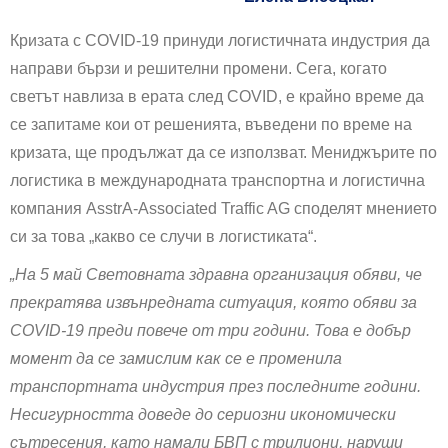
Кризата с COVID-19 принуди логистичната индустрия да
направи бързи и решителни промени. Сега, когато
светът навлиза в ерата след COVID, е крайно време да
се запитаме кои от решенията, въведени по време на
кризата, ще продължат да се използват. Мениджърите по
логистика в международната транспортна и логистична
компания AsstrA-Associated Traffic AG споделят мнението
си за това „какво се случи в логистиката“.
„На 5 май Световната здравна организация обяви, че
прекратява извънредната ситуация, която обяви за
COVID-19 преди повече от три години. Това е добър
момент да се замислим как се е променила
транспортната индустрия през последните години.
Несигурността доведе до сериозни икономически
сътресения, като намали БВП с трилиони, наруши