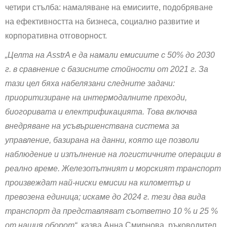
четири стълба: намаляване на емисиите, подобряване
на ефективността на бизнеса, социално развитие и
корпоративна отговорност.
„Целта на AsstrA е да намали емисиите с 50% до 2030
г. в сравнение с базисните стойности от 2021 г. За
тази цел бяха набелязани следните задачи:
приоритизиране на интермодалните преходи,
биогоривата и електрификацията. Това включва
внедряване на усъвършенствана система за
управление, базирана на данни, която ще позволи
наблюдение и изпълнение на логистичните операции в
реално време. Железопътният и морският транспорт
произвеждат най-ниски емисии на километър и
превозена единица; искаме до 2024 г. тези два вида
транспорт да представляват съответно 10 % и 25 %
от нашия оборот“,
казва Анна Смирнова, ръководител