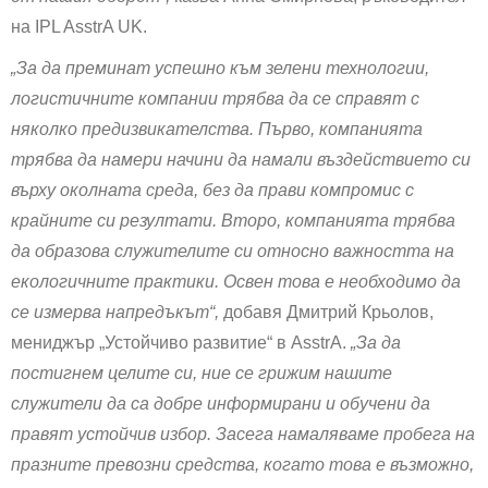
на IPL AsstrA UK.
„За да преминат успешно към зелени технологии,
логистичните компании трябва да се справят с
няколко предизвикателства. Първо, компанията
трябва да намери начини да намали въздействието си
върху околната среда, без да прави компромис с
крайните си резултати. Второ, компанията трябва
да образова служителите си относно важността на
екологичните практики. Освен това е необходимо да
се измерва напредъкът“,
добавя Дмитрий Крьолов,
мениджър „Устойчиво развитие“ в AsstrA.
„За да
постигнем целите си, ние се грижим нашите
служители да са добре информирани и обучени да
правят устойчив избор. Засега намаляваме пробега на
празните превозни средства, когато това е възможно,